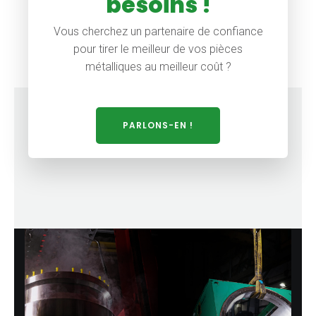
besoins !
Vous cherchez un partenaire de confiance
pour tirer le meilleur de vos pièces
métalliques au meilleur coût ?
PARLONS-EN !