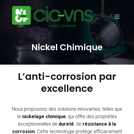
Nickel Chimique
L’anti-corrosion par
excellence
Nous proposons des solutions innovantes, telles que
le
nickelage chimique
, qui offre des propriétés
exceptionnelles de
dureté
, de
résistance à la
corrosion
. Cette technologie protège efficacement