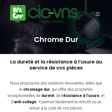
Chrome Dur
La dureté et la résistance à l’usure au
service de vos pièces
Nous proposons des solutions innovantes, telles que
le
chromage dur
, qui offre des propriétés
exceptionnelles de
dureté
, de
résistance à l’usure
, et
d’
anti-collage
. Il permet facilement le rétrofit ou un
retour à la cote de vos pièces.